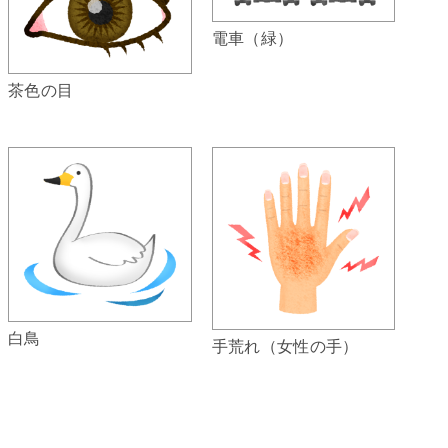
電車（緑）
茶色の目
白鳥
手荒れ（女性の手）