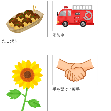
消防車
たこ焼き
手を繋ぐ / 握手