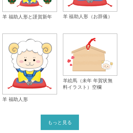
羊 福助人形（お辞儀）
羊 福助人形と謹賀新年
羊絵馬（未年 年賀状無
料イラスト）空欄
羊 福助人形
もっと見る