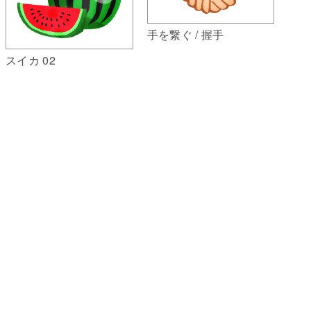
手を繋ぐ / 握手
スイカ 02