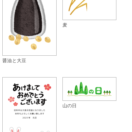
麦
醤油と大豆
山の日