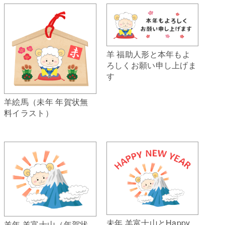
羊 福助人形と本年もよ
ろしくお願い申し上げま
す
羊絵馬（未年 年賀状無
料イラスト）
未年 羊富士山とHappy
羊年 羊富士山（年賀状