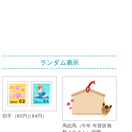
ランダム表示
切手（63円と84円）
馬絵馬（午年 年賀状無
料イラスト）空欄