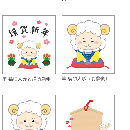
羊 福助人形（お辞儀）
羊 福助人形と謹賀新年