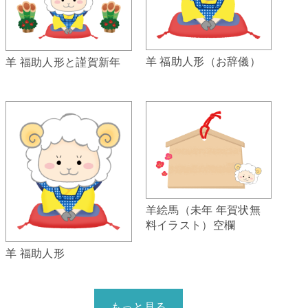
羊 福助人形（お辞儀）
羊 福助人形と謹賀新年
羊絵馬（未年 年賀状無
料イラスト）空欄
羊 福助人形
もっと見る