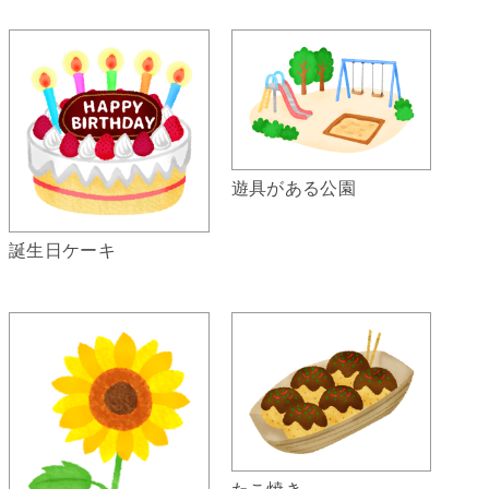
遊具がある公園
誕生日ケーキ
たこ焼き