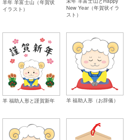
未年 羊富士山とHappy
羊年 羊富士山（年賀状
New Year（年賀状イラ
イラスト）
スト）
羊 福助人形（お辞儀）
羊 福助人形と謹賀新年