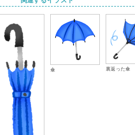
裏返った傘
傘