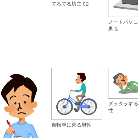
てるてる坊主 02
ノートパソ
男性
ダラダラす
性
自転車に乗る男性