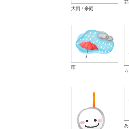
部
大雨 / 豪雨
雨
カ
あ