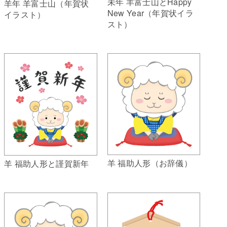
未年 羊富士山とHappy
羊年 羊富士山（年賀状
New Year（年賀状イラ
イラスト）
スト）
羊 福助人形（お辞儀）
羊 福助人形と謹賀新年