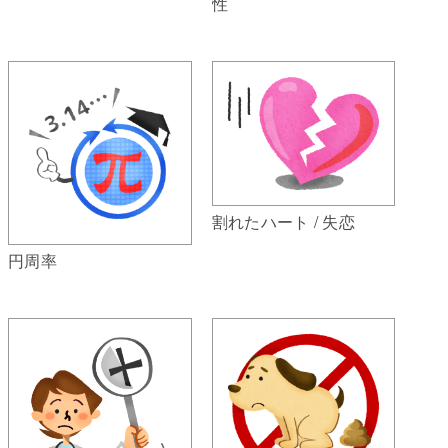
性
割れたハート / 失恋
円周率