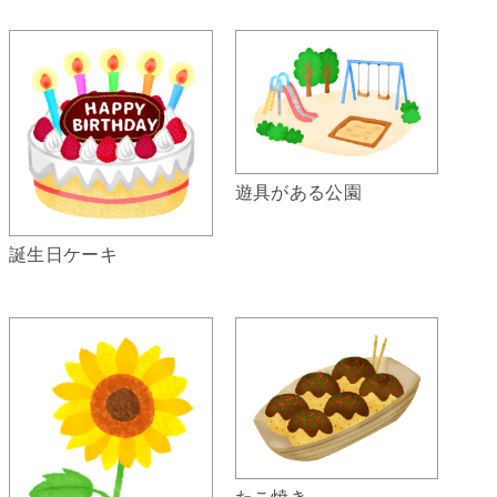
遊具がある公園
誕生日ケーキ
たこ焼き