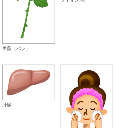
薔薇（バラ）
肝臓