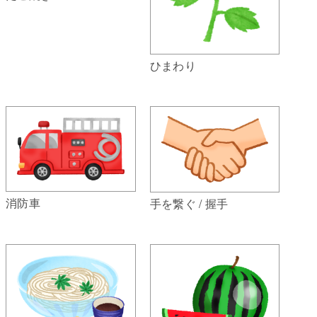
ひまわり
消防車
手を繋ぐ / 握手