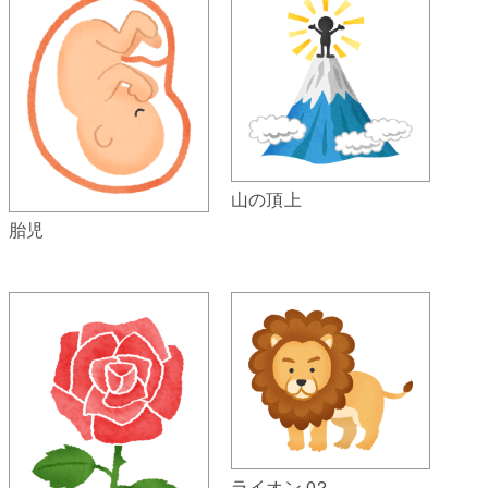
山の頂上
胎児
ライオン 02