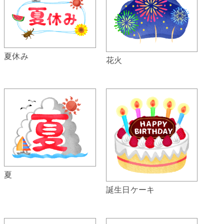
夏休み
花火
夏
誕生日ケーキ