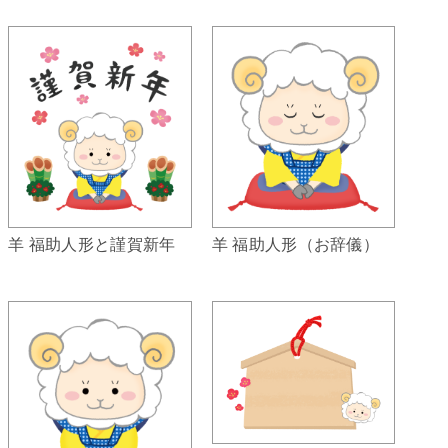
羊 福助人形（お辞儀）
羊 福助人形と謹賀新年