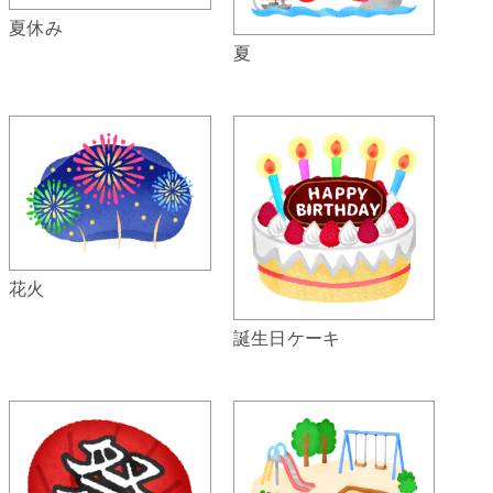
夏休み
夏
花火
誕生日ケーキ