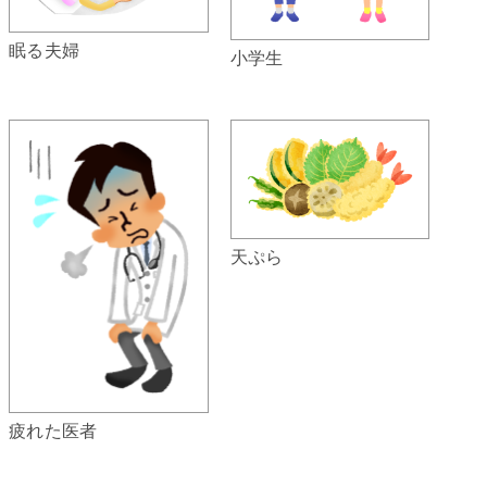
眠る夫婦
小学生
天ぷら
疲れた医者