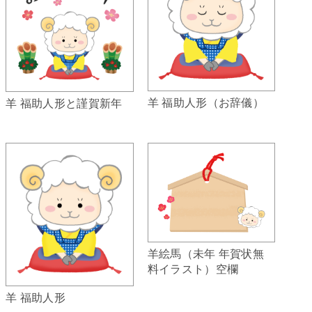
羊 福助人形（お辞儀）
羊 福助人形と謹賀新年
羊絵馬（未年 年賀状無
料イラスト）空欄
羊 福助人形