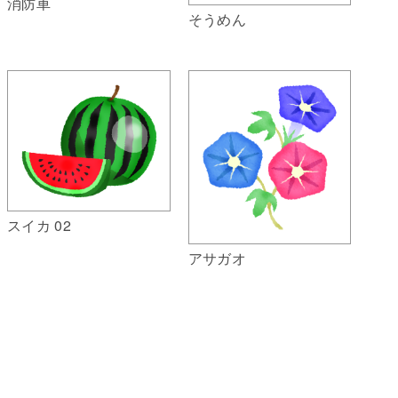
消防車
そうめん
スイカ 02
アサガオ