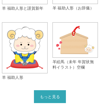
羊 福助人形（お辞儀）
羊 福助人形と謹賀新年
羊絵馬（未年 年賀状無
料イラスト）空欄
羊 福助人形
もっと見る