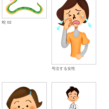
蛇 02
号泣する女性