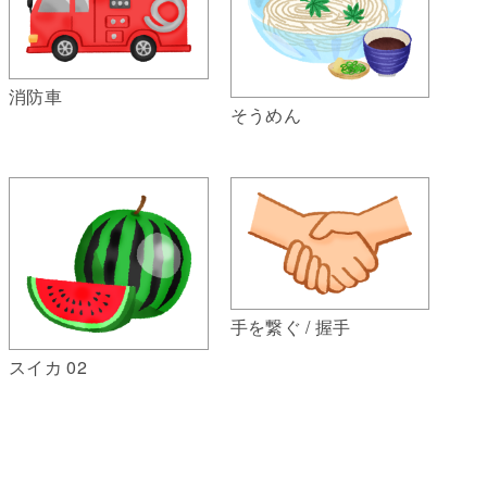
消防車
そうめん
手を繋ぐ / 握手
スイカ 02