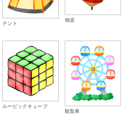
独楽
テント
ルービックキューブ
観覧車