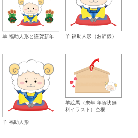
羊 福助人形（お辞儀）
羊 福助人形と謹賀新年
羊絵馬（未年 年賀状無
料イラスト）空欄
羊 福助人形