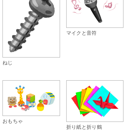
マイクと音符
ねじ
おもちゃ
折り紙と折り鶴