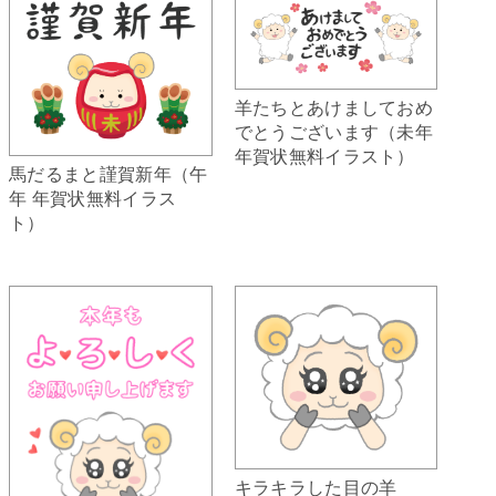
羊たちとあけましておめ
でとうございます（未年
年賀状無料イラスト）
馬だるまと謹賀新年（午
年 年賀状無料イラス
ト）
キラキラした目の羊