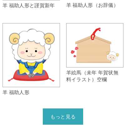
羊 福助人形（お辞儀）
羊 福助人形と謹賀新年
羊絵馬（未年 年賀状無
料イラスト）空欄
羊 福助人形
もっと見る