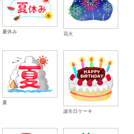
夏休み
花火
夏
誕生日ケーキ