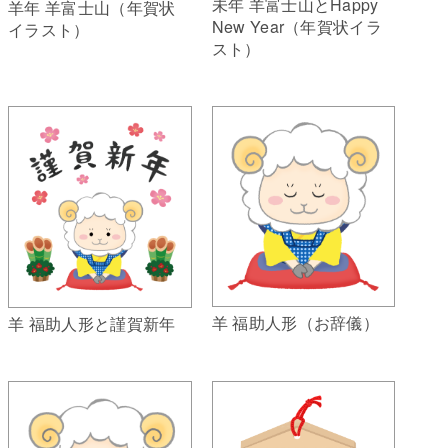
未年 羊富士山とHappy
羊年 羊富士山（年賀状
New Year（年賀状イラ
イラスト）
スト）
羊 福助人形（お辞儀）
羊 福助人形と謹賀新年