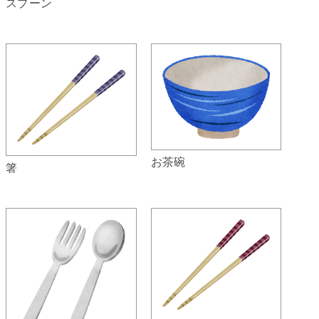
スプーン
お茶碗
箸