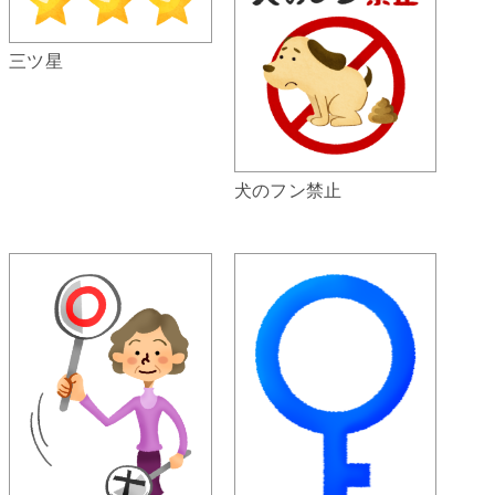
三ツ星
犬のフン禁止