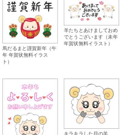
羊たちとあけましておめ
でとうございます（未年
年賀状無料イラスト）
馬だるまと謹賀新年（午
年 年賀状無料イラス
ト）
キラキラした目の羊