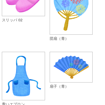
スリッパ 02
団扇（青）
扇子（青）
青いエプロン