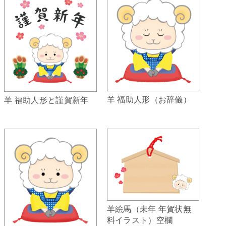
羊 福助人形（お辞儀）
羊 福助人形と謹賀新年
羊絵馬（未年 年賀状無
料イラスト）空欄