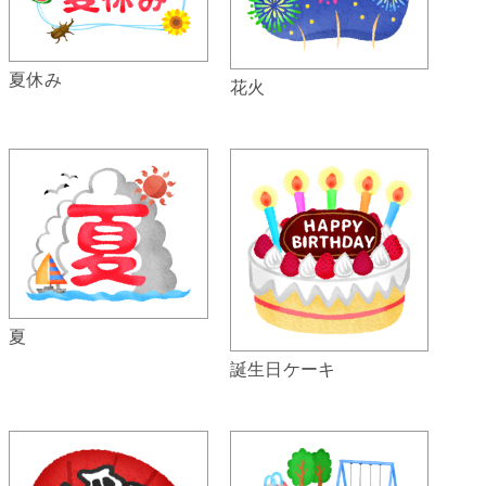
夏休み
花火
夏
誕生日ケーキ