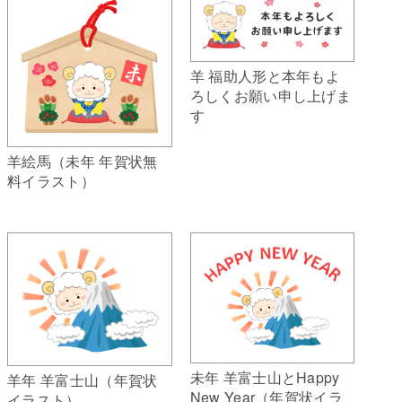
羊 福助人形と本年もよ
ろしくお願い申し上げま
す
羊絵馬（未年 年賀状無
料イラスト）
未年 羊富士山とHappy
羊年 羊富士山（年賀状
New Year（年賀状イラ
イラスト）