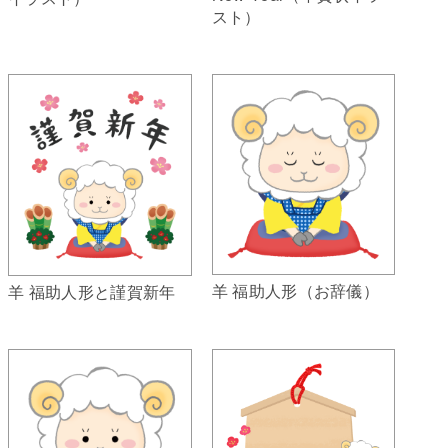
スト）
羊 福助人形（お辞儀）
羊 福助人形と謹賀新年