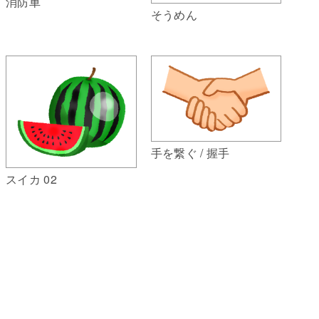
消防車
そうめん
手を繋ぐ / 握手
スイカ 02