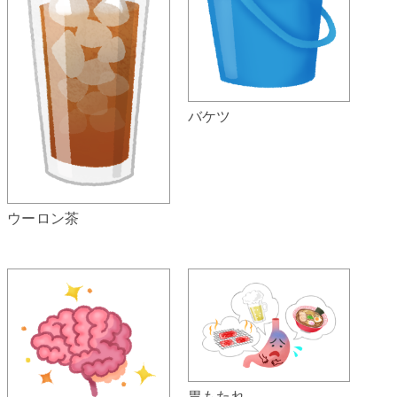
バケツ
ウーロン茶
胃もたれ