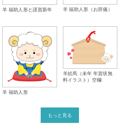
羊 福助人形（お辞儀）
羊 福助人形と謹賀新年
羊絵馬（未年 年賀状無
料イラスト）空欄
羊 福助人形
もっと見る