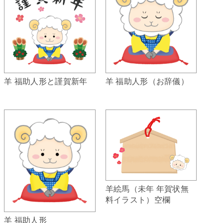
羊 福助人形（お辞儀）
羊 福助人形と謹賀新年
羊絵馬（未年 年賀状無
料イラスト）空欄
羊 福助人形