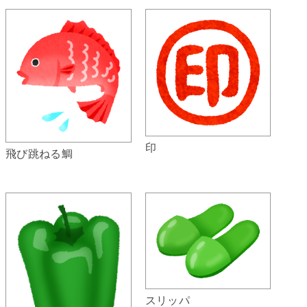
印
飛び跳ねる鯛
スリッパ