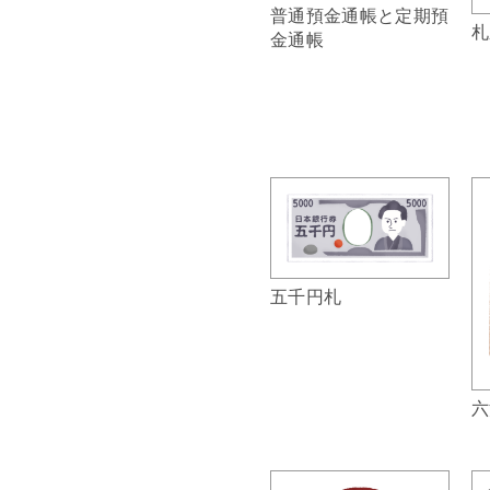
普通預金通帳と定期預
札
金通帳
五千円札
六