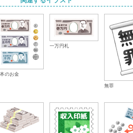
一万円札
本のお金
無罪