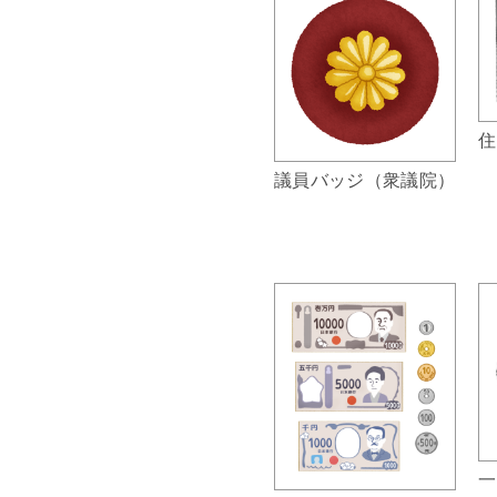
住
議員バッジ（衆議院）
一