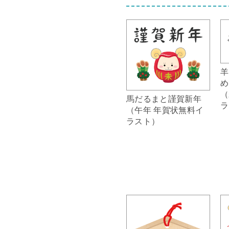
羊
め
（
馬だるまと謹賀新年
ラ
（午年 年賀状無料イ
ラスト）