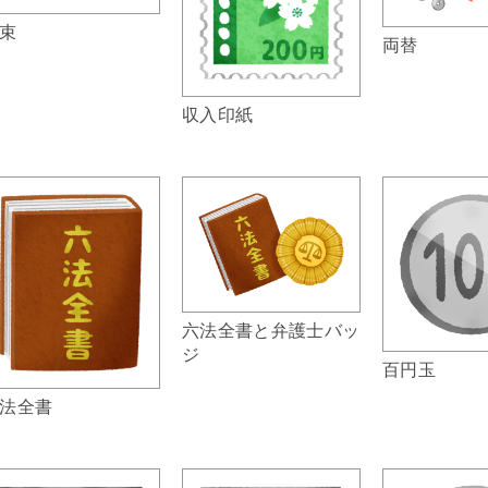
束
両替
収入印紙
六法全書と弁護士バッ
ジ
百円玉
法全書