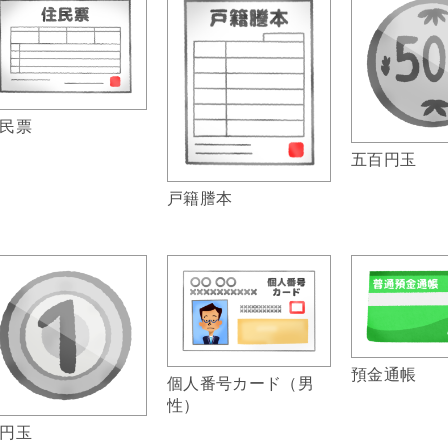
民票
五百円玉
戸籍謄本
預金通帳
個人番号カード（男
性）
円玉