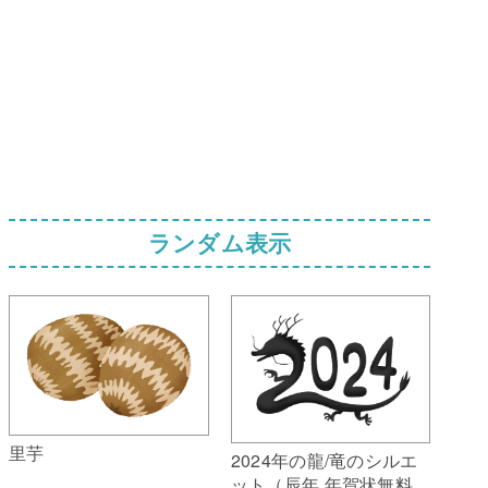
ランダム表示
里芋
2024年の龍/竜のシルエ
ット（辰年 年賀状無料