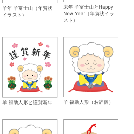
未年 羊富士山とHappy
羊年 羊富士山（年賀状
New Year（年賀状イラ
イラスト）
スト）
羊 福助人形（お辞儀）
羊 福助人形と謹賀新年