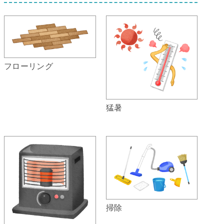
フローリング
猛暑
掃除