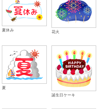
夏休み
花火
夏
誕生日ケーキ