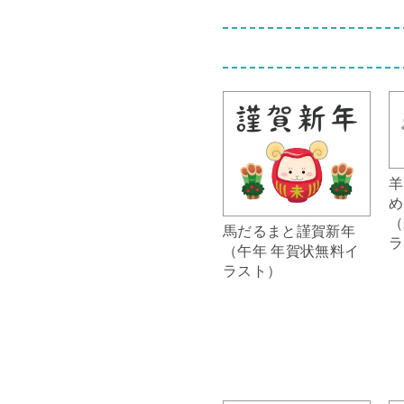
羊
め
（
馬だるまと謹賀新年
ラ
（午年 年賀状無料イ
ラスト）