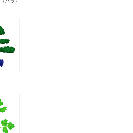
薇（バラ）