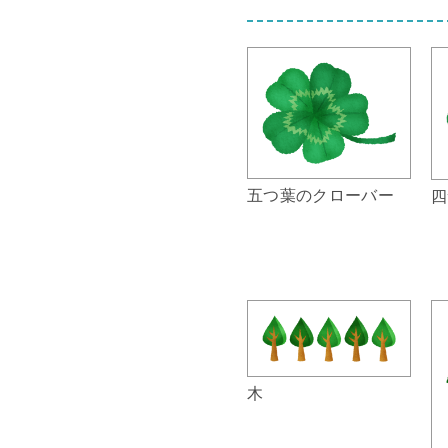
五つ葉のクローバー
四
木