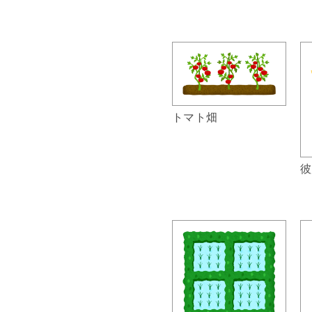
トマト畑
彼