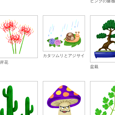
ピンクの薔
カタツムリとアジサイ
岸花
盆栽