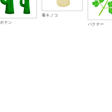
毒キノコ
ボテン
パクチー