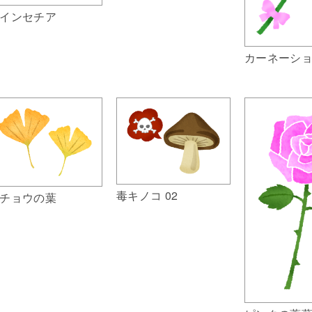
インセチア
カーネーシ
毒キノコ 02
チョウの葉