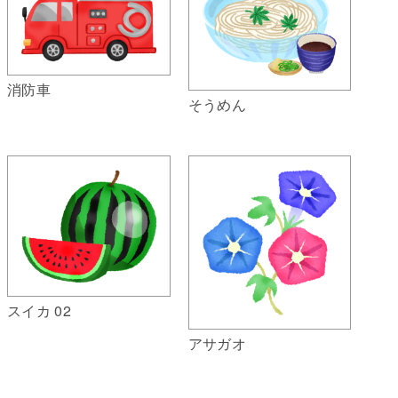
消防車
そうめん
スイカ 02
アサガオ