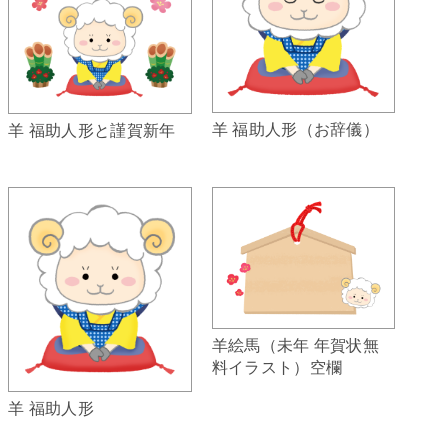
羊 福助人形（お辞儀）
羊 福助人形と謹賀新年
羊絵馬（未年 年賀状無
料イラスト）空欄
羊 福助人形