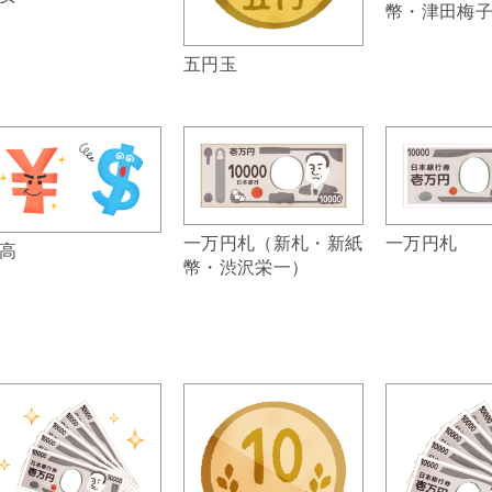
幣・津田梅
五円玉
一万円札（新札・新紙
一万円札
高
幣・渋沢栄一）