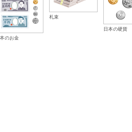
札束
日本の硬貨
本のお金