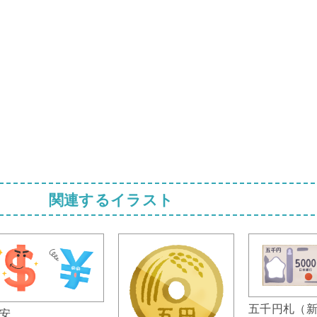
関連するイラスト
五千円札（
安