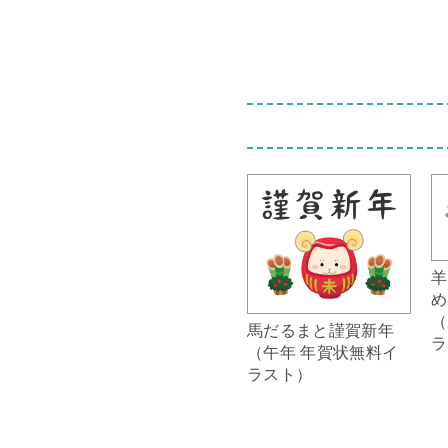
羊
め
（
馬だるまと謹賀新年
ラ
（午年 年賀状無料イ
ラスト）