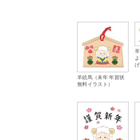
羊
よ
げ
羊絵馬（未年 年賀状
無料イラスト）