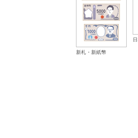
日
新札・新紙幣