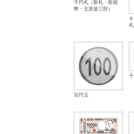
千円札（新札・新紙
幣・北里柴三郎）
キ
札
千
百円玉