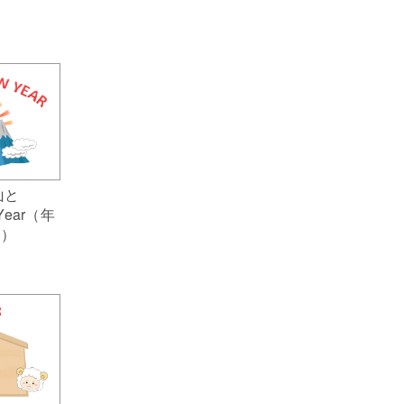
山と
 Year（年
ト）