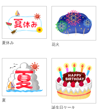
夏休み
花火
夏
誕生日ケーキ