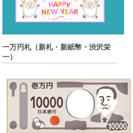
一万円札（新札・新紙幣・渋沢栄
一）