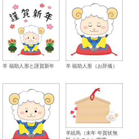
羊 福助人形（お辞儀）
羊 福助人形と謹賀新年
羊絵馬（未年 年賀状無