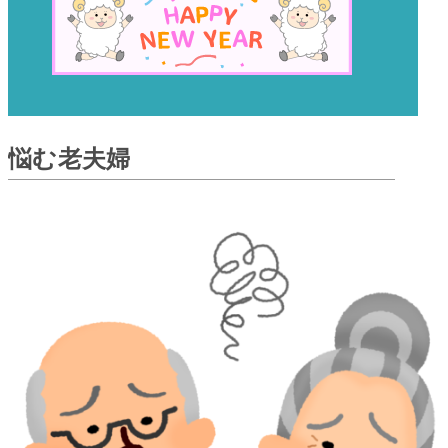
悩む老夫婦