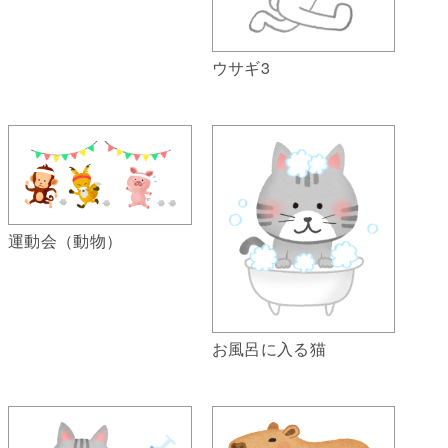
ウサギ3
運動会（動物）
お風呂に入る猫