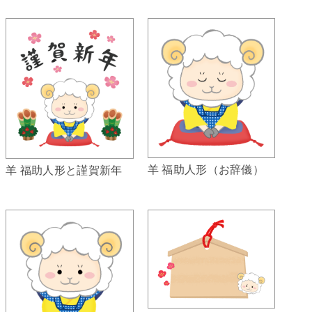
羊 福助人形（お辞儀）
羊 福助人形と謹賀新年