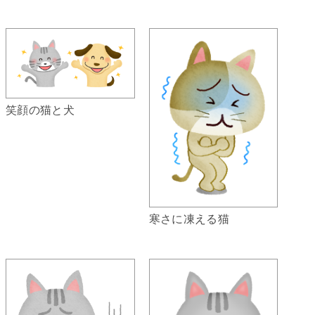
笑顔の猫と犬
寒さに凍える猫