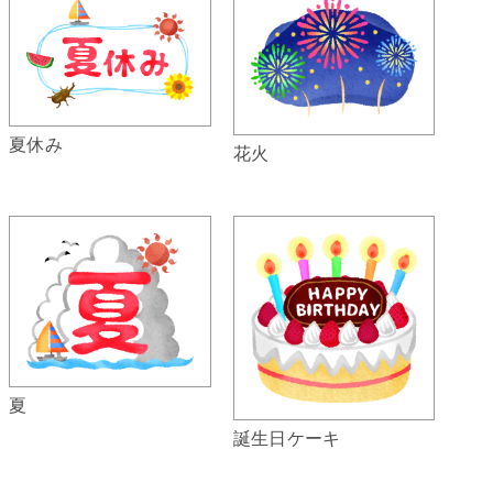
夏休み
花火
夏
誕生日ケーキ