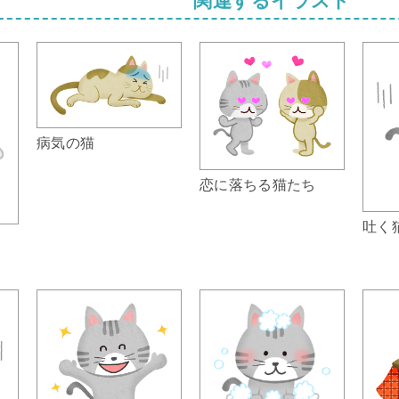
病気の猫
恋に落ちる猫たち
吐く