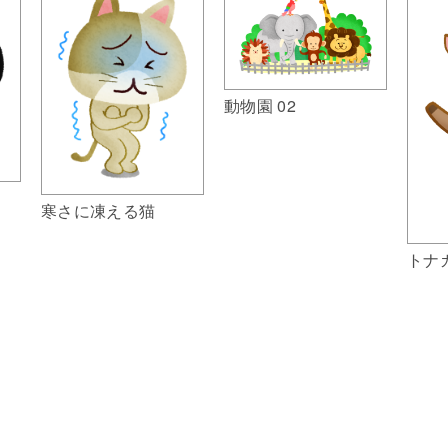
動物園 02
寒さに凍える猫
トナ