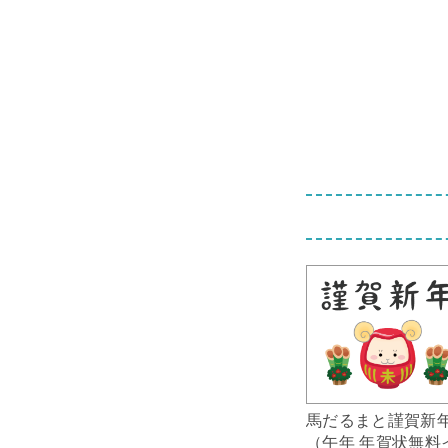
馬だるまと謹賀新
（午年 年賀状無料