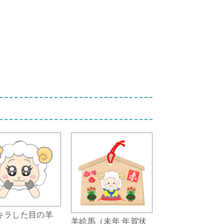
キラした目の羊
羊絵馬（未年 年賀状