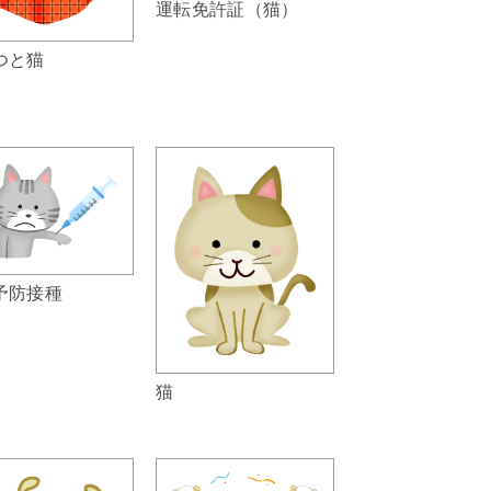
運転免許証（猫）
つと猫
予防接種
猫