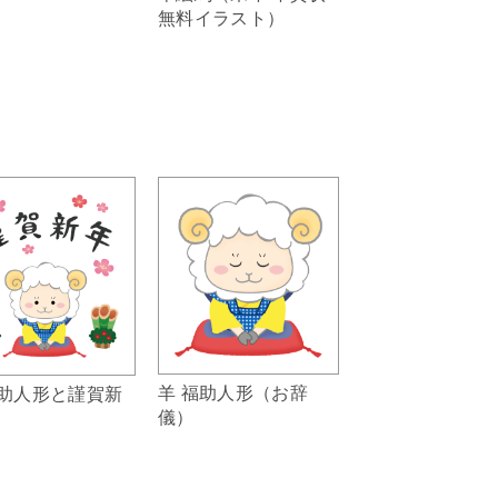
無料イラスト）
羊 福助人形（お辞
福助人形と謹賀新
儀）