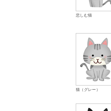
悲しむ猫
猫（グレー）