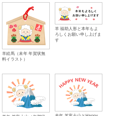
羊 福助人形と本年もよ
ろしくお願い申し上げま
す
羊絵馬（未年 年賀状無
料イラスト）
未年 羊富士山とHappy