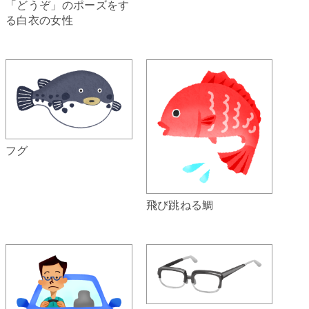
「どうぞ」のポーズをす
る白衣の女性
フグ
飛び跳ねる鯛