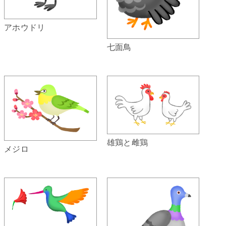
アホウドリ
七面鳥
雄鶏と雌鶏
メジロ