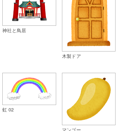
神社と鳥居
木製ドア
虹 02
マンゴー