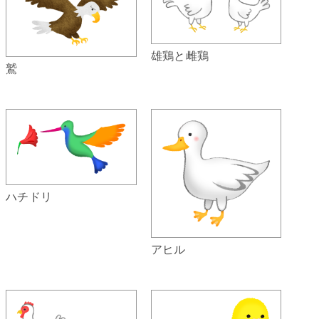
雄鶏と雌鶏
鷲
ハチドリ
アヒル