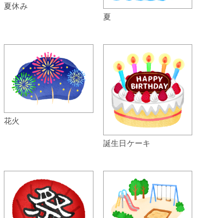
夏休み
夏
花火
誕生日ケーキ