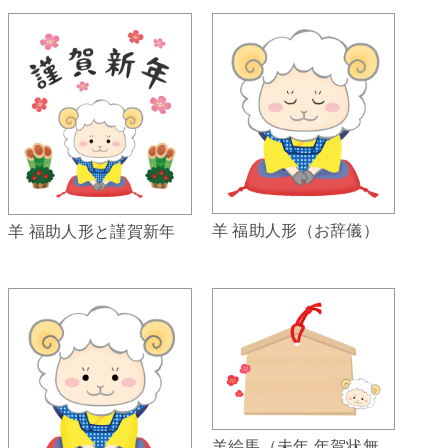
羊 福助人形（お辞儀）
羊 福助人形と謹賀新年
羊絵馬（未年 年賀状無