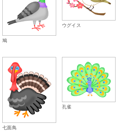
ウグイス
鳩
孔雀
七面鳥