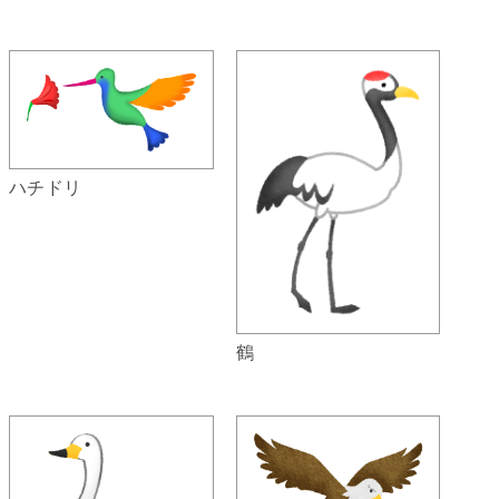
ハチドリ
鶴