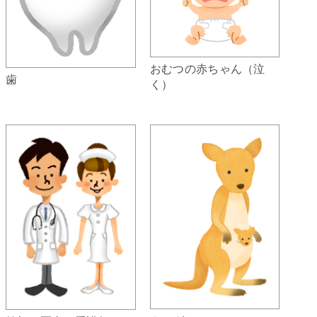
おむつの赤ちゃん（泣
歯
く）