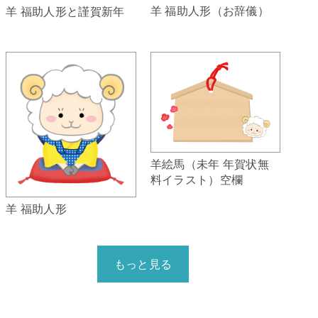
羊 福助人形（お辞儀）
羊 福助人形と謹賀新年
羊絵馬（未年 年賀状無
料イラスト）空欄
羊 福助人形
もっと見る