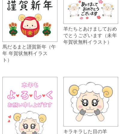
羊たちとあけましておめ
でとうございます（未年
年賀状無料イラスト）
馬だるまと謹賀新年（午
年 年賀状無料イラス
ト）
キラキラした目の羊