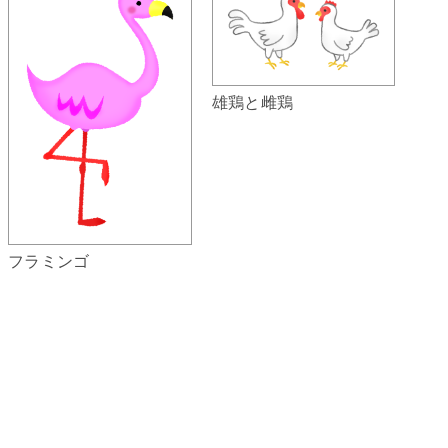
雄鶏と雌鶏
フラミンゴ