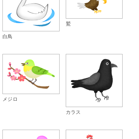
鷲
白鳥
メジロ
カラス