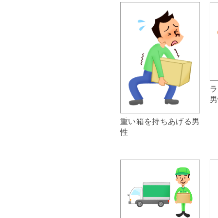
ラ
男
重い箱を持ちあげる男
性