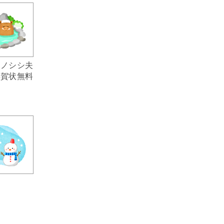
イノシシ夫
年賀状無料