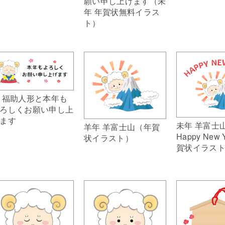
願い申し上げます（未
年 年賀状無料イラス
ト）
 福助人形と本年も
ろしくお願い申し上
ます
未年 羊富士
羊年 羊富士山（年賀
Happy New
状イラスト）
賀状イラス