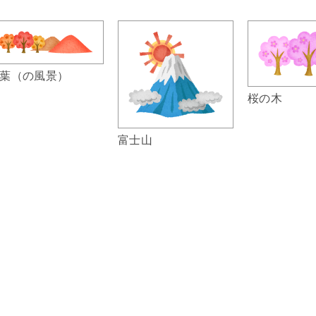
葉（の風景）
桜の木
富士山