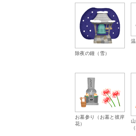
温
除夜の鐘（雪）
お墓参り（お墓と彼岸
山
花）
（