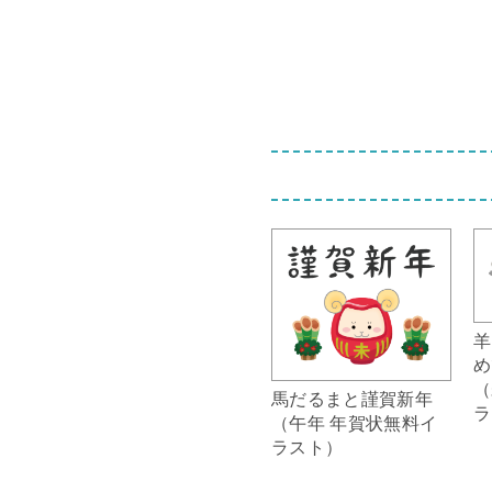
羊
め
（
馬だるまと謹賀新年
ラ
（午年 年賀状無料イ
ラスト）