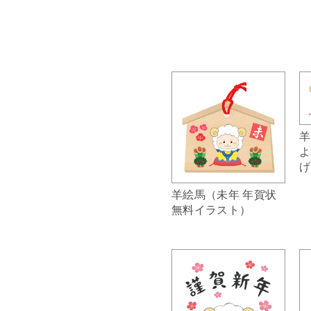
羊
よ
げ
羊絵馬（未年 年賀状
無料イラスト）