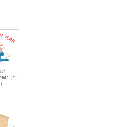
山と
 Year（年
ト）