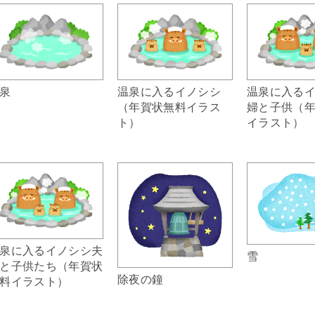
温泉に入るイノシシ
温泉に入る
泉
（年賀状無料イラス
婦と子供（
ト）
イラスト）
泉に入るイノシシ夫
雪
と子供たち（年賀状
除夜の鐘
料イラスト）