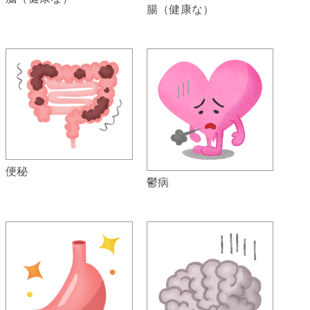
腸（健康な）
便秘
鬱病