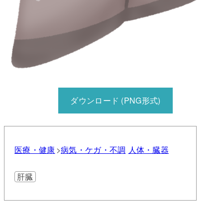
ダウンロード (PNG形式)
医療・健康
病気・ケガ・不調
人体・臓器
肝臓