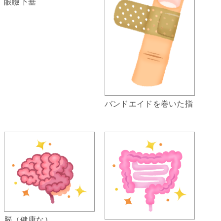
眼瞼下垂
バンドエイドを巻いた指
脳（健康な）