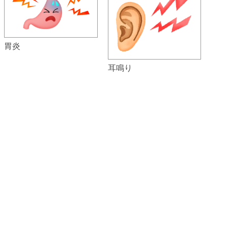
胃炎
耳鳴り