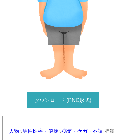
ダウンロード (PNG形式)
人物
男性
医療・健康
病気・ケガ・不調
肥満