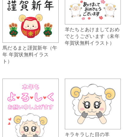
羊たちとあけましておめ
でとうございます（未年
年賀状無料イラスト）
馬だるまと謹賀新年（午
年 年賀状無料イラス
ト）
キラキラした目の羊