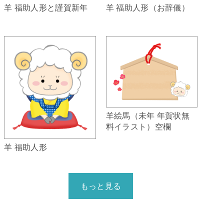
羊 福助人形（お辞儀）
羊 福助人形と謹賀新年
羊絵馬（未年 年賀状無
料イラスト）空欄
羊 福助人形
もっと見る