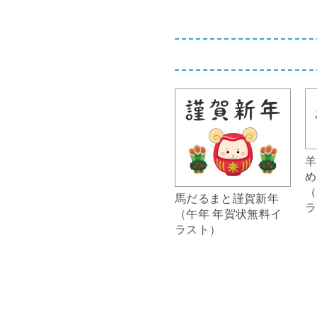
羊
め
（
馬だるまと謹賀新年
ラ
（午年 年賀状無料イ
ラスト）