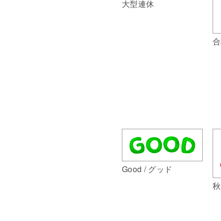
大型連休
合
Good / グッド
秋