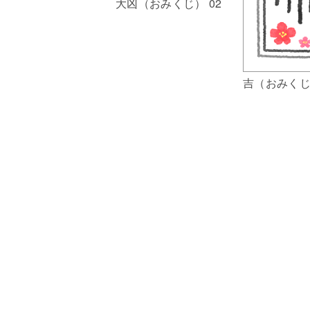
大凶（おみくじ） 02
吉（おみく