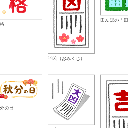
田んぼの「
格
半凶（おみくじ）
分の日