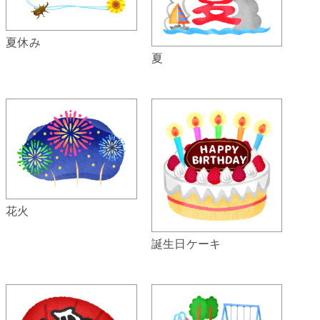
夏休み
夏
花火
誕生日ケーキ