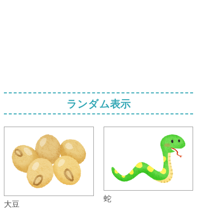
ランダム表示
蛇
大豆