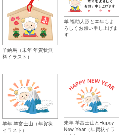
羊 福助人形と本年もよ
ろしくお願い申し上げま
す
羊絵馬（未年 年賀状無
料イラスト）
未年 羊富士山とHappy
羊年 羊富士山（年賀状
New Year（年賀状イラ
イラスト）