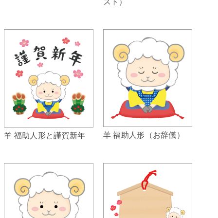
スト）
羊 福助人形（お辞儀）
羊 福助人形と謹賀新年