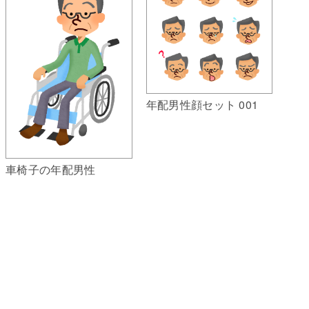
年配男性顔セット 001
車椅子の年配男性