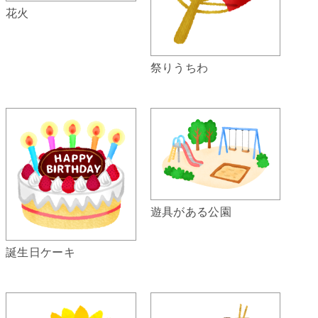
花火
祭りうちわ
遊具がある公園
誕生日ケーキ