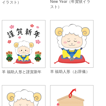
New Year（年賀状イラ
イラスト）
スト）
羊 福助人形（お辞儀）
羊 福助人形と謹賀新年