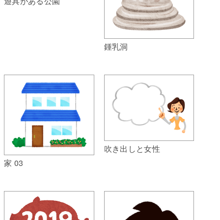
遊具がある公園
鍾乳洞
吹き出しと女性
家 03