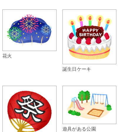
花火
誕生日ケーキ
遊具がある公園