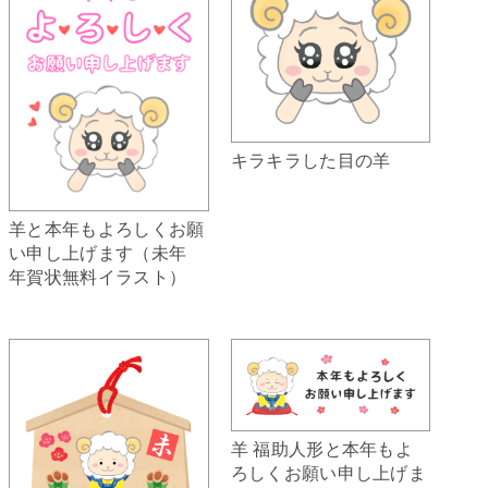
キラキラした目の羊
羊と本年もよろしくお願
い申し上げます（未年
年賀状無料イラスト）
羊 福助人形と本年もよ
ろしくお願い申し上げま