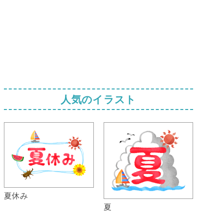
人気のイラスト
夏休み
夏