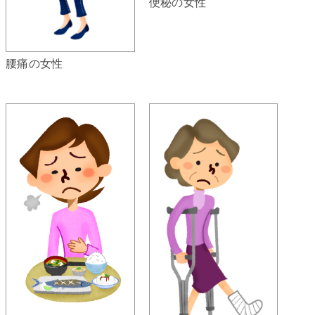
便秘の女性
腰痛の女性