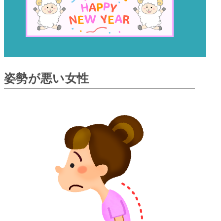
姿勢が悪い女性