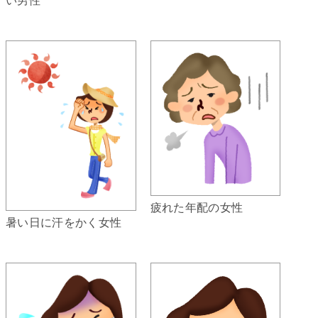
疲れた年配の女性
暑い日に汗をかく女性