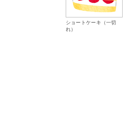
ショートケーキ（一切
れ）