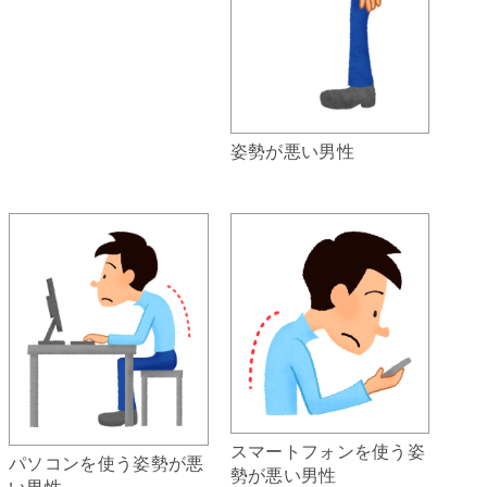
姿勢が悪い男性
スマートフォンを使う姿
パソコンを使う姿勢が悪
勢が悪い男性
い男性