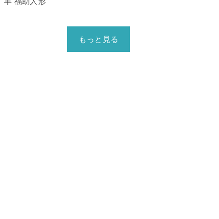
羊 福助人形
もっと見る