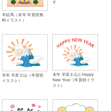
す
羊絵馬（未年 年賀状無
料イラスト）
未年 羊富士山とHappy
羊年 羊富士山（年賀状
New Year（年賀状イラ
イラスト）
スト）