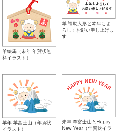
羊 福助人形と本年もよ
ろしくお願い申し上げま
す
羊絵馬（未年 年賀状無
料イラスト）
未年 羊富士山とHappy
羊年 羊富士山（年賀状
New Year（年賀状イラ
イラスト）