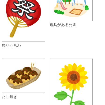
遊具がある公園
祭りうちわ
たこ焼き