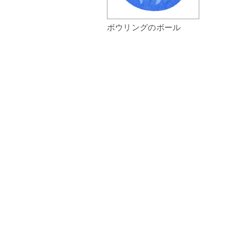
ボウリングのボール