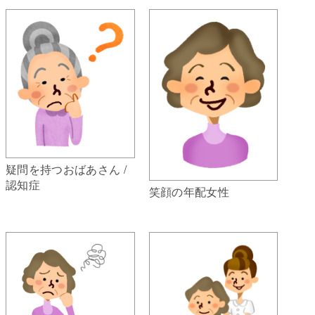
疑問を持つおばあさん /
認知症
笑顔の年配女性