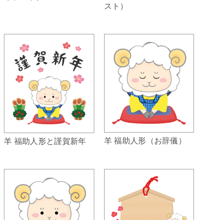
スト）
羊 福助人形（お辞儀）
羊 福助人形と謹賀新年