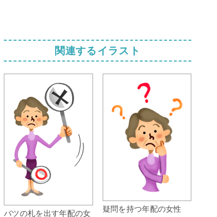
関連するイラスト
疑問を持つ年配の女性
バツの札を出す年配の女