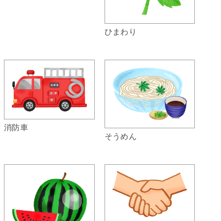
ひまわり
消防車
そうめん