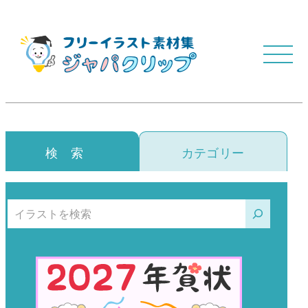
検 索
カテゴリー
検索