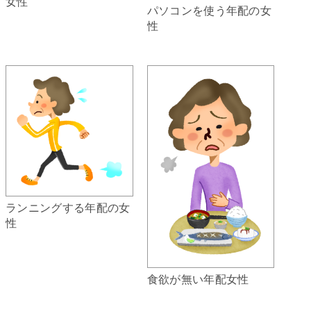
女性
パソコンを使う年配の女
性
ランニングする年配の女
性
食欲が無い年配女性