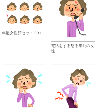
年配女性顔セット 001
電話をする怒る年配の女
性