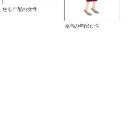
焦る年配の女性
腰痛の年配女性