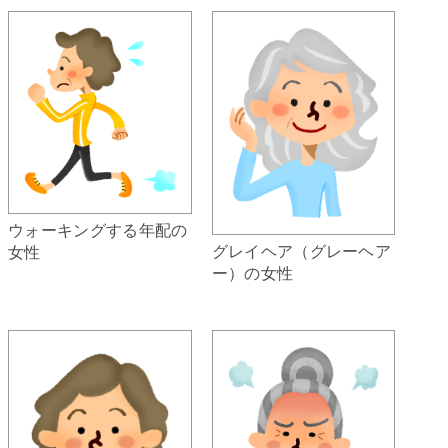
ウォーキングする年配の
グレイヘア（グレーヘア
女性
ー）の女性