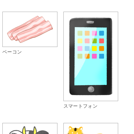
ベーコン
スマートフォン