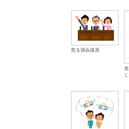
怒る国会議員
老
じ