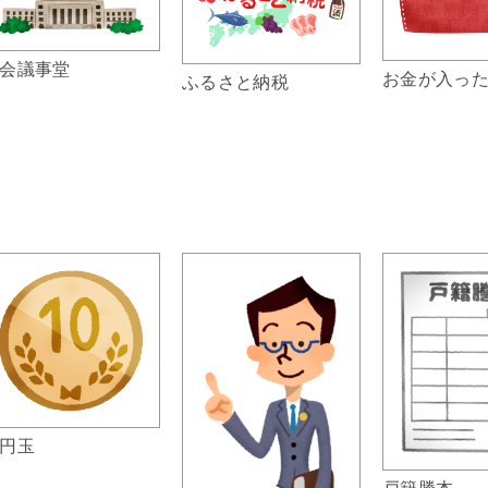
会議事堂
お金が入っ
ふるさと納税
円玉
戸籍謄本