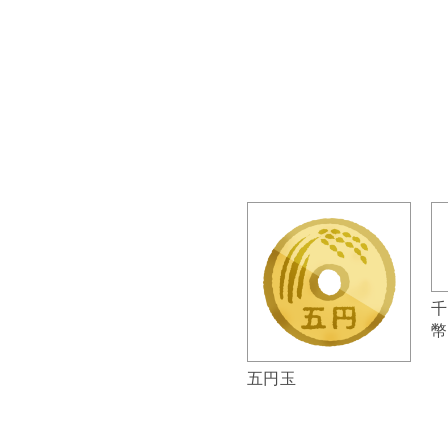
千
幣
五円玉