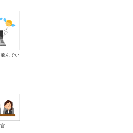
ら飛んでい
判官