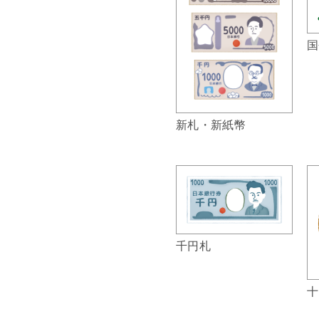
国
新札・新紙幣
千円札
十