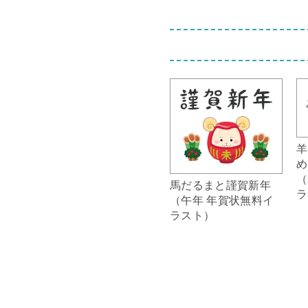
羊
め
（
馬だるまと謹賀新年
ラ
（午年 年賀状無料イ
ラスト）