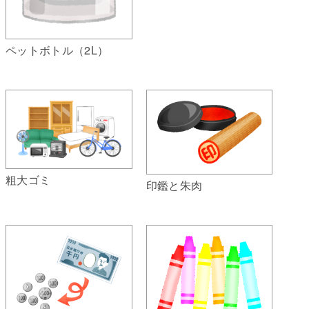
ペットボトル（2L）
粗大ゴミ
印鑑と朱肉