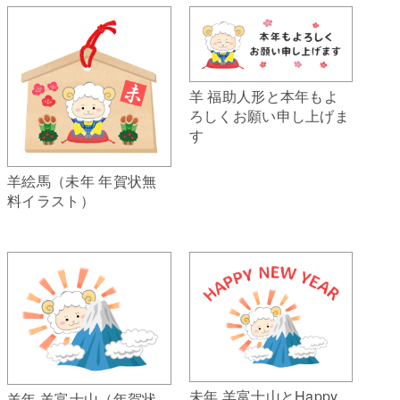
羊 福助人形と本年もよ
ろしくお願い申し上げま
す
羊絵馬（未年 年賀状無
料イラスト）
未年 羊富士山とHappy
羊年 羊富士山（年賀状