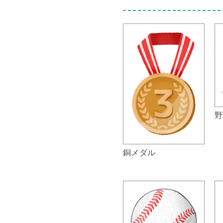
野
銅メダル