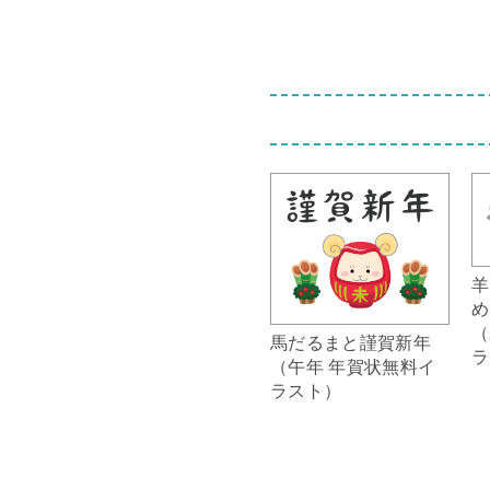
羊
め
（
馬だるまと謹賀新年
ラ
（午年 年賀状無料イ
ラスト）