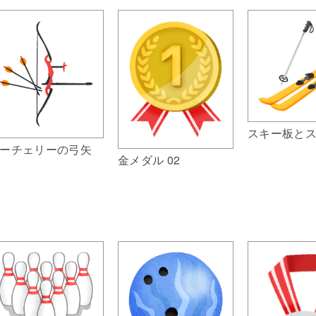
スキー板と
ーチェリーの弓矢
金メダル 02